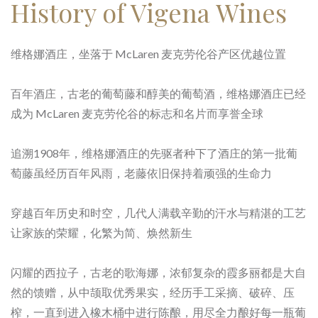
History of Vigena Wines
维格娜酒庄，坐落于 McLaren 麦克劳伦谷产区优越位置
百年酒庄，古老的葡萄藤和醇美的葡萄酒，维格娜酒庄已经
成为 McLaren 麦克劳伦谷的标志和名片而享誉全球
追溯1908年，维格娜酒庄的先驱者种下了酒庄的第一批葡
萄藤虽经历百年风雨，老藤依旧保持着顽强的生命力
穿越百年历史和时空，几代人满载辛勤的汗水与精湛的工艺
让家族的荣耀，化繁为简、焕然新生
闪耀的西拉子，古老的歌海娜，浓郁复杂的霞多丽都是大自
然的馈赠，从中颉取优秀果实，经历手工采摘、破碎、压
榨，一直到进入橡木桶中进行陈酿，用尽全力酿好每一瓶葡